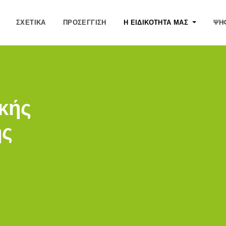
ΣΧΕΤΙΚΆ
ΠΡΟΣΈΓΓΙΣΗ
Η ΕΙΔΙΚΌΤΗΤΆ ΜΑΣ
ΨΗΦ
κής
ης